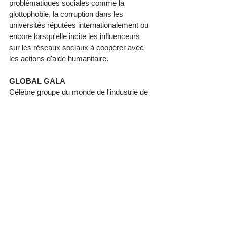
problématiques sociales comme la 
glottophobie, la corruption dans les 
universités réputées internationalement ou 
encore lorsqu'elle incite les influenceurs 
sur les réseaux sociaux à coopérer avec 
les actions d'aide humanitaire. 
GLOBAL GALA
Célèbre groupe du monde de l'industrie de 
la musique, avec plus de 30 ans 
d'expérience pour l’organisation de 
concerts de musique et de festivals à 
l’international est dirigé par Mohamed Gad, 
directeur général. 
Global gala 
est 
représenté par des bureaux à Londres, 
Paris et Le Caire. 