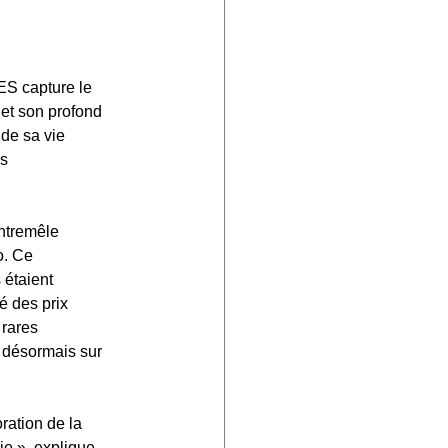
S capture le 
et son profond 
de sa vie 
s 
ntremêle 
o. Ce 
étaient 
é des prix 
rares 
 désormais sur 
ation de la 
ie », explique 