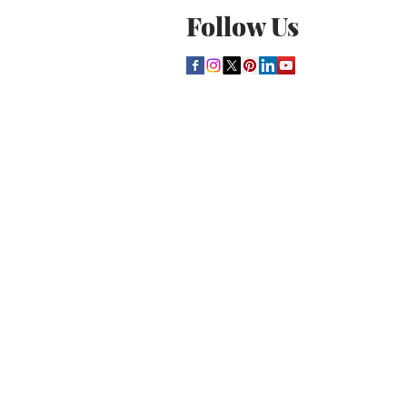
Follow Us
THE CULTURE NEWS
Home
Lifestyle
Music
Film
Arts
Theatre
Contact
Registration