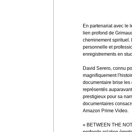
En partenariat avec l
lien profond de Grimaud
cheminement spirituel. 
personnelle et professi
enregistrements en stud
David Serero, connu pou
magnifiquement l'histoi
documentaire brise les 
représentés auparavant à
prestigieux pour sa nar
documentaires consacré
Amazon Prime Video.
« BETWEEN THE NOTES, n
profonde relation émotio