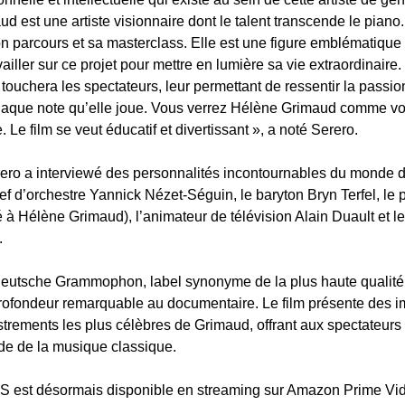
 est une artiste visionnaire dont le talent transcende le piano.
 parcours et sa masterclass. Elle est une figure emblématique
availler sur ce projet pour mettre en lumière sa vie extraordinaire
ouchera les spectateurs, leur permettant de ressentir la passion
aque note qu’elle joue. Vous verrez Hélène Grimaud comme vou
Le film se veut éducatif et divertissant », a noté Serero.
rero a interviewé des personnalités incontournables du monde 
f d’orchestre Yannick Nézet-Séguin, le baryton Bryn Terfel, le 
 à Hélène Grimaud), l’animateur de télévision Alain Duault et le
.
Deutsche Grammophon, label synonyme de la plus haute qualité
profondeur remarquable au documentaire. Le film présente des i
trements les plus célèbres de Grimaud, offrant aux spectateurs
e de la musique classique.
t désormais disponible en streaming sur Amazon Prime Vi