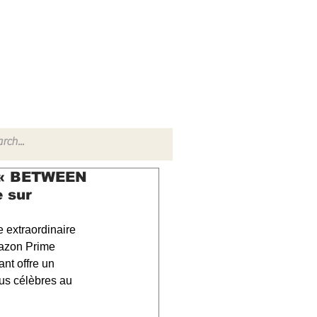
TACT
RADIO SHOW
, « BETWEEN
 sur
extraordinaire 
mazon Prime 
nt offre un 
lus célèbres au 