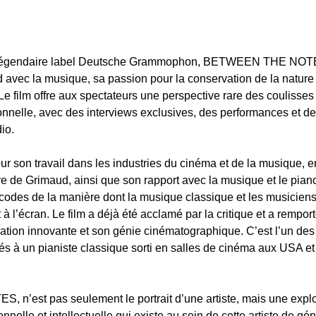
e légendaire label Deutsche Grammophon, BETWEEN THE NOTE
 avec la musique, sa passion pour la conservation de la nature 
Le film offre aux spectateurs une perspective rare des coulisses 
onnelle, avec des interviews exclusives, des performances et de
io.
r son travail dans les industries du cinéma et de la musique, e
re de Grimaud, ainsi que son rapport avec la musique et le pian
codes de la manière dont la musique classique et les musiciens 
 l’écran. Le film a déjà été acclamé par la critique et a remport
ration innovante et son génie cinématographique. C’est l’un des 
s à un pianiste classique sorti en salles de cinéma aux USA et
’est pas seulement le portrait d’une artiste, mais une explor
nnelle et intellectuelle qui existe au sein de cette artiste de gén