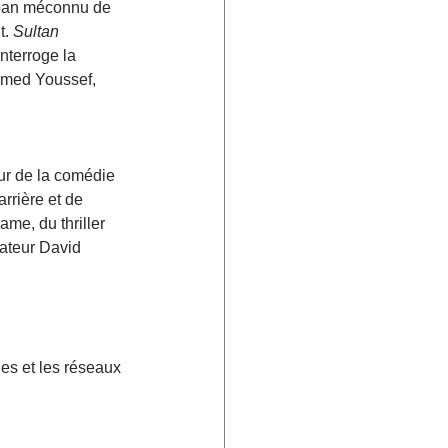
 pan méconnu de 
. 
Sultan 
interroge la 
hmed Youssef, 
ur de la comédie 
rrière et de 
me, du thriller 
sateur David 
s et les réseaux 