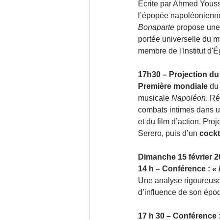
Écrite par Ahmed Youss
l’épopée napoléonienne 
Bonaparte
 propose une l
portée universelle du 
membre de l'Institut d'É
17h30 – Projection du 
Première mondiale
 du
musicale 
Napoléon
. Ré
combats intimes dans un
et du film d’action. Pr
Serero, puis d’un 
cockt
Dimanche 15 février 
14 h – Conférence : 
« 
Une analyse rigoureuse
d’influence de son épo
17 h 30 – Conférence :