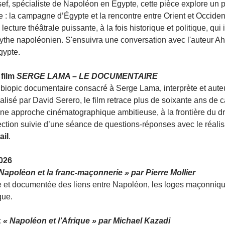
ef, spécialiste de Napoléon en Égypte, cette pièce explore un
: la campagne d’Égypte et la rencontre entre Orient et Occident
ecture théâtrale puissante, à la fois historique et politique, qui 
mythe napoléonien. S'ensuivra une conversation avec l'auteur A
gypte.
film 
SERGE LAMA – LE DOCUMENTAIRE
 biopic documentaire consacré à Serge Lama, interprète et aute
alisé par David Serero, le film retrace plus de soixante ans de ca
e approche cinématographique ambitieuse, à la frontière du dra
ojection suivie d’une séance de questions-réponses avec le réali
ail
.
2026
Napoléon et la franc-maçonnerie » par Pierre Mollier
 et documentée des liens entre Napoléon, les loges maçonnique
que.
 
« Napoléon et l’Afrique » par Michael Kazadi