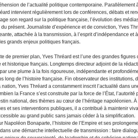
éhension de l’actualité politique contemporaine. Parallèlement à
réard intervient régulièrement lors de conférences, débats et ren
rtage son regard sur la politique française, l’évolution des médias
se du présent. Journaliste d’expérience et de conviction, Yves Th
eante, attachée à la transmission, à l’esprit d’indépendance et à
des grands enjeux politiques français.
liste de premier plan, Yves Thréard est l’une des grandes figure
 et historique français. Longtemps directeur adjoint de la rédact
par une plume à la fois rigoureuse, indépendante et profondéme
long de l’histoire française. Fin observateur des institutions, d
la nation, Yves Thréard a constamment inscrit l’actualité dans un
bien la France s’est construite par la force de l’État, l’autorité 
estin national, des thèmes au cœur de l’héritage napoléonien. À 
es et ses interventions publiques, il a contribué à maintenir viv
ccessible au grand public sans jamais céder à la simplification.
ur Napoléon Bonaparte, l’histoire de l’Empire et ses prolongeme
 dans une démarche intellectuelle de transmission : faire dialog
les enjeux de souveraineté, de leadership et de cohésion nationa