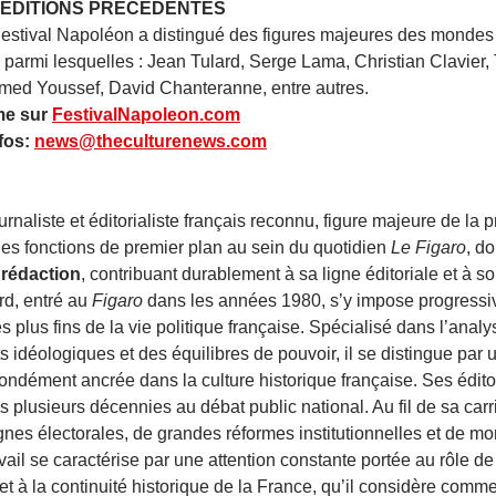
 ÉDITIONS PRÉCÉDENTES
Festival Napoléon a distingué des figures majeures des mondes 
el, parmi lesquelles : Jean Tulard, Serge Lama, Christian Clavier, 
med Youssef, David Chanteranne, entre autres.
me sur 
FestivalNapoleon.com
fos: 
news@theculturenews.com
ournaliste et éditorialiste français reconnu, figure majeure de la 
es fonctions de premier plan au sein du quotidien 
Le Figaro
, do
a rédaction
, contribuant durablement à sa ligne éditoriale et à 
rd, entré au 
Figaro
 dans les années 1980, s’y impose progres
s plus fins de la vie politique française. Spécialisé dans l’analy
ts idéologiques et des équilibres de pouvoir, il se distingue par u
ofondément ancrée dans la culture historique française. Ses édit
is plusieurs décennies au débat public national. Au fil de sa carri
s électorales, de grandes réformes institutionnelles et de mom
il se caractérise par une attention constante portée au rôle de l
et à la continuité historique de la France, qu’il considère comme