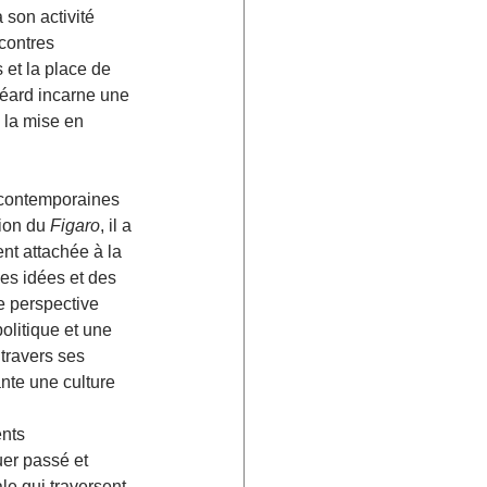
 son activité 
contres 
 et la place de 
réard incarne une 
 la mise en 
s contemporaines 
ion du 
Figaro
, il a 
nt attachée à la 
es idées et des 
e perspective 
politique et une 
travers ses 
ante une culture 
nts 
uer passé et 
le qui traversent 