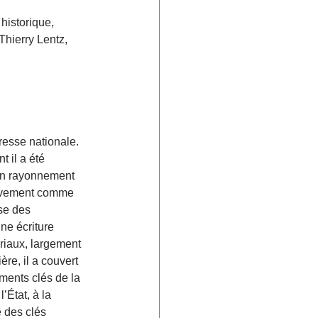
historique, 
Thierry Lentz, 
presse nationale. 
nt il a été 
son rayonnement 
sivement comme 
se des 
ne écriture 
oriaux, largement 
ère, il a couvert 
ents clés de la 
’État, à la 
 des clés 