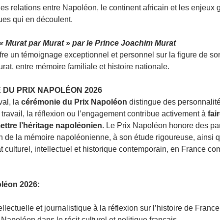
les relations entre Napoléon, le continent africain et les enjeux 
ues qui en découlent.
« Murat par Murat » par le Prince Joachim Murat
fre un témoignage exceptionnel et personnel sur la figure de son
at, entre mémoire familiale et histoire nationale.
E DU PRIX NAPOLÉON 2026
al, la 
cérémonie du Prix Napoléon
 distingue des personnalité
travail, la réflexion ou l’engagement contribue activement à 
fai
ttre l’héritage napoléonien
. Le Prix Napoléon honore des par
ion de la mémoire napoléonienne, à son étude rigoureuse, ainsi q
t culturel, intellectuel et historique contemporain, en France c
oléon 2026:
llectuelle et journalistique à la réflexion sur l’histoire de Franc
 Napoléon dans le récit culturel et politique français. 