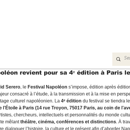
MUSIC
FILM
ARTS
THEATRE
CON
oléon revient pour sa 4ᵉ édition à Paris l
id Serero
, le 
Festival Napoléon
 s’impose, édition après éditi
jeur consacré à l’étude, à la transmission et à la mise en perspe
tage culturel napoléonien. La 
4ᵉ édition
 du festival se tiendra le
 l’Étoile à Paris (14 rue Troyon, 75017 Paris, au coin de l
rtistes, chercheurs, intellectuels et personnalités du monde cultu
te mêlant 
théâtre, cinéma, conférences et distinctions
. À tra
aire dialoguer l’histoire, la culture et le présent afin d’aborder 