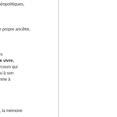
géopolitiques, 
 propre ancêtre, 
s 
re vivre, 
cours qui 
u’à son 
omme à 
e, la mémoire 