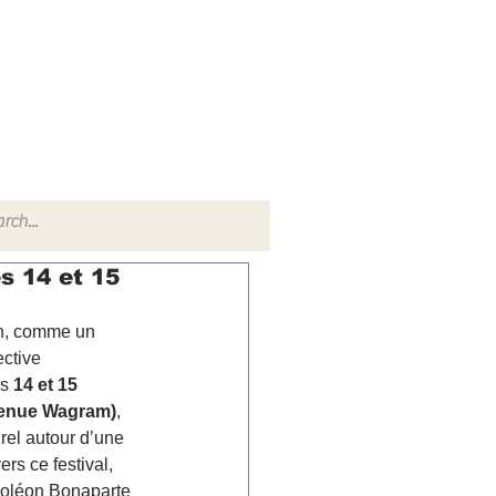
TACT
RADIO SHOW
es 14 et 15
on, comme un 
ctive 
s 
14 et 15 
’avenue Wagram)
, 
rel autour d’une 
vers ce festival, 
Napoléon Bonaparte 