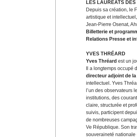
LES LAURÉATS DES
Depuis sa création, le 
artistique et intellectu
Jean-Pierre Osenat, Ah
Billetterie et program
Relations Presse et in
YVES THRÉARD
Yves Thréard
 est un j
Il a longtemps occupé d
directeur adjoint de l
intellectuel. Yves Thréa
l’un des observateurs le
institutions, des couran
claire, structurée et pr
suivis, participent depu
de nombreuses campagne
Ve République. Son trava
souveraineté nationale 