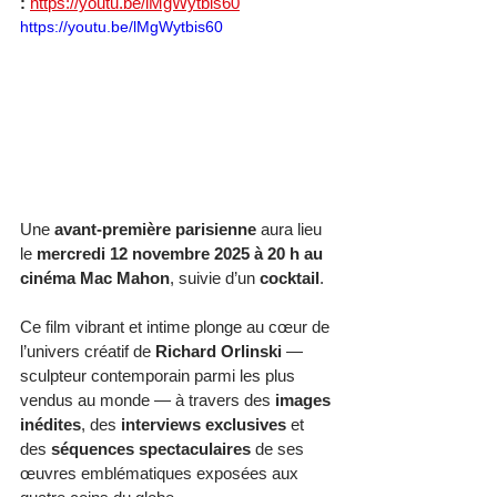
:
https://youtu.be/lMgWytbis60
https://youtu.be/lMgWytbis60
Une 
avant-première parisienne
 aura lieu 
le 
mercredi 12 novembre 2025 à 20 h au 
cinéma Mac Mahon
, suivie d’un 
cocktail
.
Ce film vibrant et intime plonge au cœur de 
l’univers créatif de 
Richard Orlinski
 — 
sculpteur contemporain parmi les plus 
vendus au monde — à travers des 
images 
inédites
, des 
interviews exclusives
 et 
des 
séquences spectaculaires
 de ses 
œuvres emblématiques exposées aux 