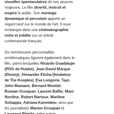
visuelles spectaculaires
 de ses œuvres 
majeures. Le film 
divertit, instruit et 
inspire
 le public. Son 
montage 
dynamique et percutant
 apporte un 
regard neuf sur le monde de l’art. Il nous 
embarque dans une 
cinématographie 
riche et inédite
 sur un artiste 
contemporain français.
De nombreuses personnalités 
emblématiques figurent également dans le 
film, parmi lesquelles 
Ricardo Guadalupe 
(PDG de Hublot)
, 
Jean-David Marque 
(Disney)
, 
Alexander Elicha (fondateur 
de The Kooples)
, 
Eva Longoria
, 
Tayc
, 
John Mamann
, 
Bernard Montiel
, 
Romain Grosjean
, 
Laurent Baffie
, 
Mani 
Nordine
, 
Robert Bartoux
, 
Marlène 
Schiappa
, 
Adriana Karembeu
, ainsi que 
les journalistes 
Marion Grosjean
 et 
Laurence Rémila
, entre autres.