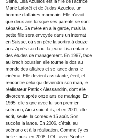
Seine, Lisa Azuelos est la fille de l'actrice 
Marie Laforêt et de Judas Azuelos, un 
homme d'affaires marocain. Elle n'avait 
que deux ans lorsque ses parents se sont 
séparés. Sa mère en a la garde, mais la 
petite fille sera envoyée dans un internat 
en Suisse, où son père la sortira à douze 
ans. Après son bac, la jeune Lisa entame 
des études de management. En 1987, face 
au krach boursier, elle tourne le dos au 
monde des affaires et se lance dans le 
cinéma. Elle devient assistante, écrit, et 
rencontre celui qui deviendra son mari, le 
réalisateur Patrick Alessandrin, dont elle 
divorcera après onze ans de mariage. En 
1995, elle signe avec lui son premier 
scénario, Ainsi soient-ils, et en 2001, elle 
écrit, seule, la comédie 15 août. Son 
succès la lance. En 2006, c'était, au 
scénario et à la réalisation, Comme t'y es 
belle ; puis, en 2008, LOL, avec Sophie 